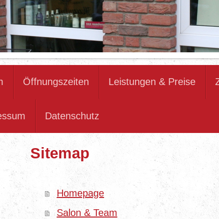
m
Öffnungszeiten
Leistungen & Preise
essum
Datenschutz
Sitemap
Homepage
Salon & Team