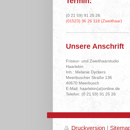
Termin:
(0 21 59) 91 25 26
(01523) 36 26 118 (Zweithaar)
Unsere Anschrift
Friseur- und Zweithaarstudio
Haarlekin
Inh.: Melanie Dyckers
Meerbuscher Straße 136
40670 Meerbusch
E-Mail: haarlekin(at)online.de
Telefon: (0 21 59) 91 25 26
Druckversion
|
Sitema